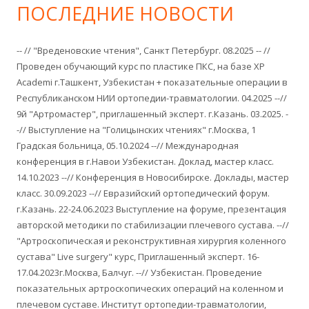
ПОСЛЕДНИЕ НОВОСТИ
-- // "Вреденовские чтения", Санкт Петербург. 08.2025 -- //
Проведен обучающий курс по пластике ПКС, на базе XP
Academi г.Ташкент, Узбекистан + показательные операции в
Республиканском НИИ ортопедии-травматологии. 04.2025 --//
9й "Артромастер", приглашенный эксперт. г.Казань. 03.2025. -
-// Выступление на "Голицынских чтениях" г.Москва, 1
Градская больница, 05.10.2024 --// Международная
конференция в г.Навои Узбекистан. Доклад, мастер класс.
14.10.2023 --// Конференция в Новосибирске. Доклады, мастер
класс. 30.09.2023 --// Евразийский ортопедический форум.
г.Казань. 22-24.06.2023 Выступление на форуме, презентация
авторской методики по стабилизации плечевого сустава. --//
"Артроскопическая и реконструктивная хирургия коленного
сустава" Live surgery" курс, Приглашенный эксперт. 16-
17.04.2023г.Москва, Балчуг. --// Узбекистан. Проведение
показательных артроскопических операций на коленном и
плечевом суставе. Институт ортопедии-травматологии,