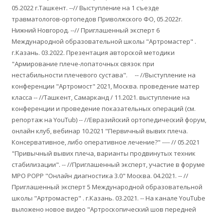
05.2022 г.Ташкент. --// Выступление на 1 съезде
травматологов-ортопедов Приволжского ФО, 05.2022г.
Нижний Новгород. --// Приглашенный эксперт 6
Международной образовательной школы "Артромастер" .
г.Казань. 03.2022. Презентация авторской методики
"Армирование плече-лопаточных связок при
нестабильности плечевого сустава". -- //Выступление на
конференции "Артромост" 2021, Москва. проведение матер
класса -- //Ташкент, Самарканд / 11.2021. выступление на
конференции и проведение показательных операций (см.
репортаж на YouTub) -- //Евразийский ортопедический форум,
онлайн клуб, вебинар 10.2021 "Первичный вывих плеча.
Консервативное, либо оперативное лечение?" ---- // 05.2021
"Привычный вывих плеча, варианты продвинутых техник
стабилизации". -- //Приглашенный эксперт, участие в форуме
МРО РОРР "Онлайн диагностика 3.0" Москва. 04.2021. -- //
Приглашенный эксперт 5 Международной образовательной
школы "Артромастер" . г.Казань. 03.2021. -- На канале YouTube
выложено новое видео "Артроскопический шов передней