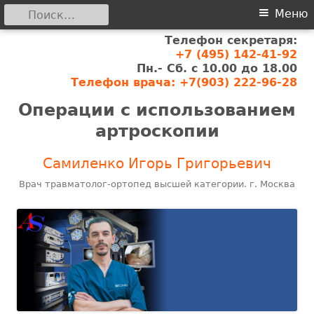
Найти:
Основное
Меню
Телефон секретаря:
меню
Перейти
+7 (495) 142-41-92
к
Пн.- Сб. с 10.00 до 18.00
содержимому
Телефон врача: +7(903) 222-96-28
Операции с использованием
артроскопии
Самиленко Игорь Григорьевич
Врач травматолог-ортопед высшей категории. г. Москва