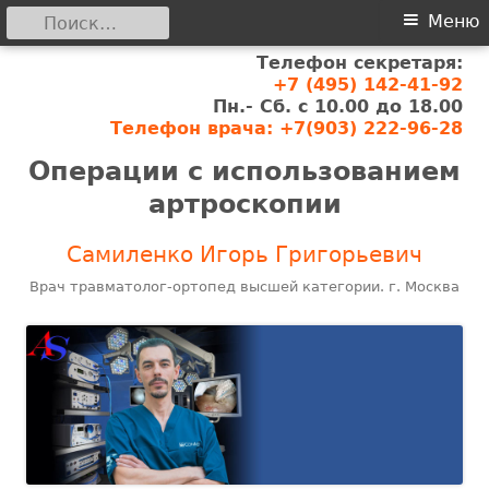
Найти:
Основное
Меню
Телефон секретаря:
меню
Перейти
+7 (495) 142-41-92
к
Пн.- Сб. с 10.00 до 18.00
содержимому
Телефон врача: +7(903) 222-96-28
Операции с использованием
артроскопии
Самиленко Игорь Григорьевич
Врач травматолог-ортопед высшей категории. г. Москва