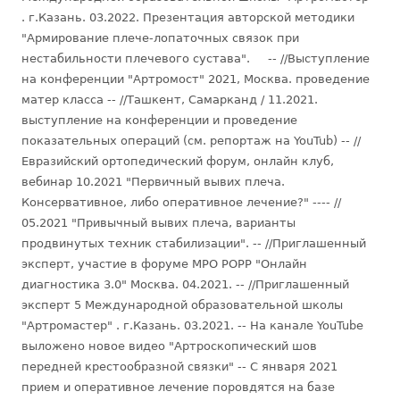
. г.Казань. 03.2022. Презентация авторской методики
"Армирование плече-лопаточных связок при
нестабильности плечевого сустава". -- //Выступление
на конференции "Артромост" 2021, Москва. проведение
матер класса -- //Ташкент, Самарканд / 11.2021.
выступление на конференции и проведение
показательных операций (см. репортаж на YouTub) -- //
Евразийский ортопедический форум, онлайн клуб,
вебинар 10.2021 "Первичный вывих плеча.
Консервативное, либо оперативное лечение?" ---- //
05.2021 "Привычный вывих плеча, варианты
продвинутых техник стабилизации". -- //Приглашенный
эксперт, участие в форуме МРО РОРР "Онлайн
диагностика 3.0" Москва. 04.2021. -- //Приглашенный
эксперт 5 Международной образовательной школы
"Артромастер" . г.Казань. 03.2021. -- На канале YouTube
выложено новое видео "Артроскопический шов
передней крестообразной связки" -- С января 2021
прием и оперативное лечение поровдятся на базе