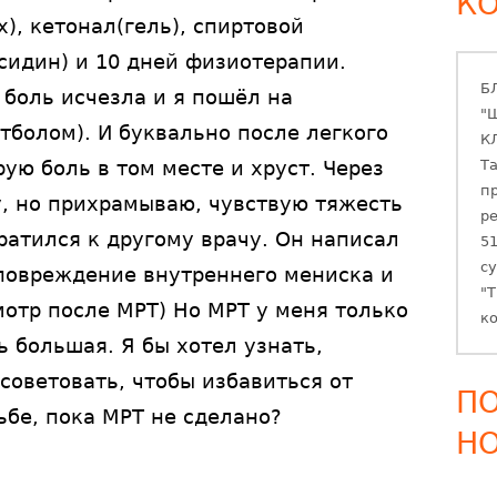
К
), кетонал(гель), спиртовой
сидин) и 10 дней физиотерапии.
Б
 боль исчезла и я пошёл на
"
болом). И буквально после легкого
К
ую боль в том месте и хруст. Через
Та
п
у, но прихрамываю, чувствую тяжесть
ре
братился к другому врачу. Он написал
51
с
 повреждение внутреннего мениска и
"
отр после МРТ) Но МРТ у меня только
к
дь большая. Я бы хотел узнать,
советовать, чтобы избавиться от
П
ьбе, пока МРТ не сделано?
Н