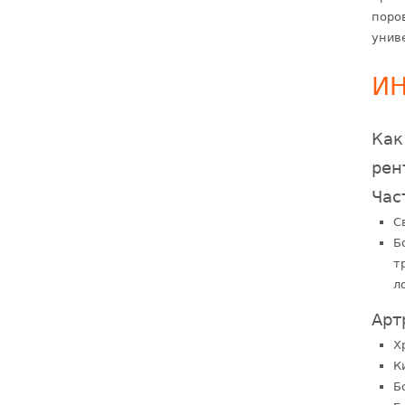
поро
унив
И
Как
рен
Час
С
Б
т
л
Арт
Х
К
Б