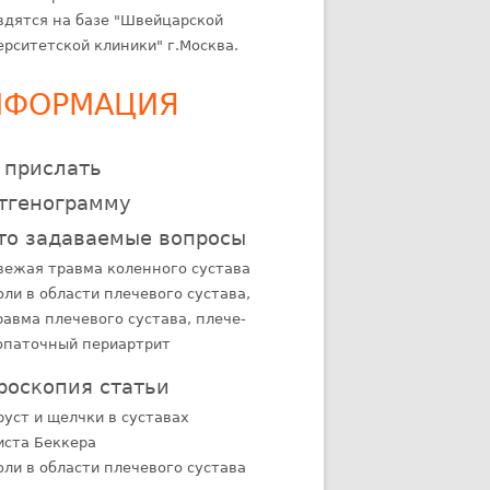
вдятся на базе "Швейцарской
ерситетской клиники" г.Москва.
НФОРМАЦИЯ
 прислать
тгенограмму
то задаваемые вопросы
вежая травма коленного сустава
оли в области плечевого сустава,
равма плечевого сустава, плече-
опаточный периартрит
роскопия статьи
руст и щелчки в суставах
иста Беккера
оли в области плечевого сустава