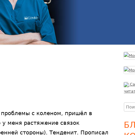
FAQ
Са
чита
Найт
 проблемы с коленом, пришёл в
о у меня растяжение связок
Б
ренней стороны). Тенденит. Прописал