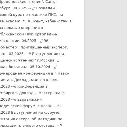
 "Вреденовские чтения", Санкт
бург. 08.2025 -- // Проведен
ающий курс по пластике ПКС, на
 XP Academi г.Ташкент, Узбекистан +
зательные операции в
убликанском НИИ ортопедии-
атологии. 04.2025 --// 9й
ромастер", приглашенный эксперт.
ань. 03.2025. --// Выступление на
ицынских чтениях" г.Москва, 1
кая больница, 05.10.2024 --//
ународная конференция в г.Навои
истан. Доклад, мастер класс.
.2023 --// Конференция в
сибирске. Доклады, мастер класс.
.2023 --// Евразийский
педический форум. г.Казань. 22-
6.2023 Выступление на форуме,
ентация авторской методики по
лизации плечевого сустава. --//