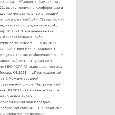
 класса -- //Ташкент, Самарканд /
021. выступление на конференции и
едение показательных операций
репортаж на YouTub) -- //Евразийский
педический форум, онлайн клуб,
нар 10.2021 "Первичный вывих
а. Консервативное, либо
тивное лечение?" ---- // 05.2021
вычный вывих плеча, варианты
инутых техник стабилизации". -- //
лашенный эксперт, участие в
ме МРО РОРР "Онлайн диагностика
Москва. 04.2021. -- //Приглашенный
ерт 5 Международной
зовательной школы "Артромастер" .
ань. 03.2021. -- На канале YouTube
жено новое видео
роскопический шов передней
ообразной связки" -- С января 2021
м и оперативное лечение