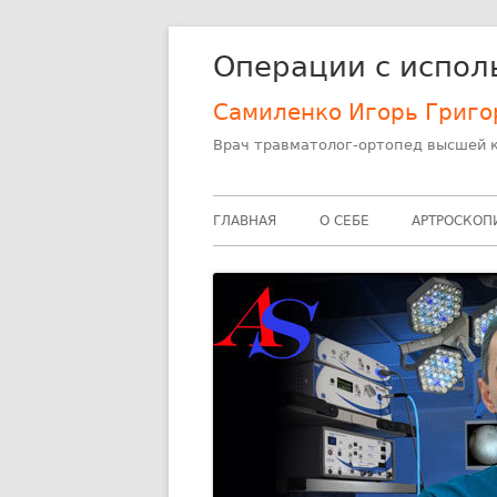
Перейти
Операции с испол
к
содержимому
Самиленко Игорь Григо
Врач травматолог-ортопед высшей к
Основное
ГЛАВНАЯ
О СЕБЕ
АРТРОСКОП
меню
АРТРОСКО
АРТРОСКО
ФОТОГРАФ
АРТРОСКО
ФОТОГРАФ