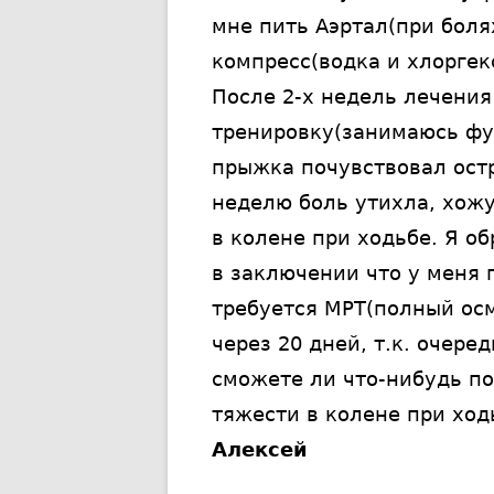
мне пить Аэртал(при болях
компресс(водка и хлоргек
После 2-х недель лечения
тренировку(занимаюсь фут
прыжка почувствовал остр
неделю боль утихла, хож
в колене при ходьбе. Я о
в заключении что у меня
требуется МРТ(полный осм
через 20 дней, т.к. очере
сможете ли что-нибудь по
тяжести в колене при ход
Алексей