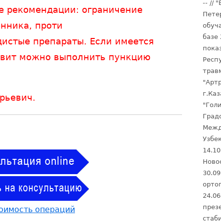
-- //
е рекомендации: ограничение
Петер
нника, проти
обуч
базе
дистые препараты. Если имеется
пока
овит можно выполнить пункцию
Респ
травм
"Арт
г.Каз
рьевич.
"Гол
Градс
Межд
Узбек
14.10
Ново
30.09
орто
24.0
през
стаби