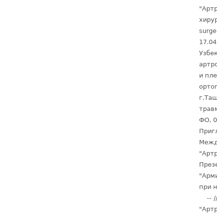
"Арт
хирур
surge
17.04
Узбе
артр
и пл
орто
г.Таш
трав
ФО, 0
Приг
Межд
"Артр
През
"Арм
при 
-- /
"Арт