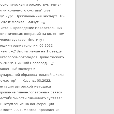
роскопическая и реконструктивная
гия коленного сустава" Live
ry" курс, Приглашенный эксперт. 16-
.2023г.Москва, Балчуг. --//
кистан. Проведение показательных
оскопических операций на коленном
ечевом суставе. Институт
педии-травматологии, 05.2022
кент. --// Выступление на 1 съезде
матологов-ортопедов Приволжского
5.2022г. Нижний Новгород. --//
лашенный эксперт 6
ународной образовательной школы
омастер" . г.Казань. 03.2022.
ентация авторской методики
ирование плече-лопаточных связок
нестабильности плечевого сустава".
/Выступление на конференции
ромост" 2021, Москва. проведение