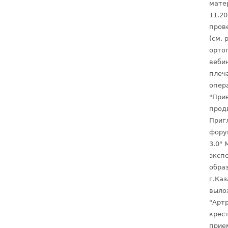
матер
11.2
пров
(см. 
орто
веби
плеч
опера
"При
продв
Приг
фору
3.0" 
эксп
обра
г.Каз
выло
"Арт
крест
прие