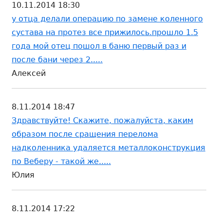
10.11.2014 18:30
у отца делали операцию по замене коленного
сустава на протез все прижилось.прошло 1.5
года мой отец пошол в баню первый раз и
после бани через 2.....
Алексей
8.11.2014 18:47
Здравствуйте! Скажите, пожалуйста, каким
образом после сращения перелома
надколенника удаляется металлоконструкция
по Веберу - такой же.....
Юлия
8.11.2014 17:22