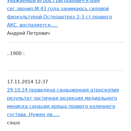
Уважаемый Игорь Григорьевич!Я Вам
сег.звонил.М,43 года,занимаюсь силовой
физкультурой,Остеоартроз 2-3 ст.правого
АКС, воспаляется.....
Андрей Петрович
..1900 :
17.11.2014 12:37
29.10.14 проведена санационная атроскопия
результат частичная резекция медиального
мениска санация хряща правого коленного
сустава .Нужен ли.....
саша